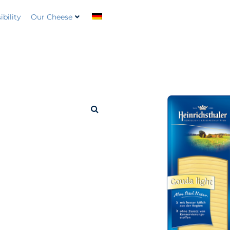
bility
Our Cheese