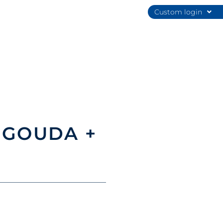
Custom login
 GOUDA +
R