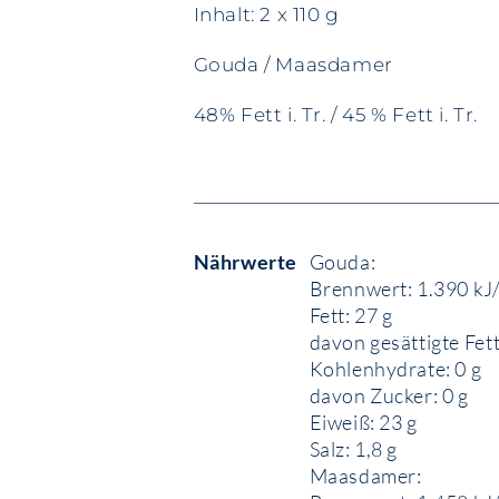
Inhalt: 2 x 110 g
Gouda / Maasdamer
48% Fett i. Tr. / 45 % Fett i. Tr.
Nährwerte
Gouda:
Brennwert: 1.390 kJ/
Fett: 27 g
davon gesättigte Fet
Kohlenhydrate: 0 g
davon Zucker: 0 g
Eiweiß: 23 g
Salz: 1,8 g
Maasdamer: