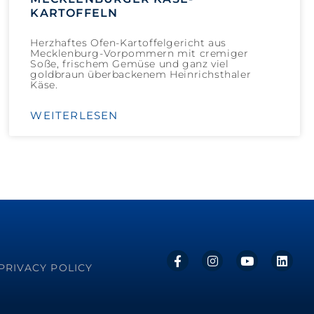
KARTOFFELN
Herzhaftes Ofen-Kartoffelgericht aus
Mecklenburg-Vorpommern mit cremiger
Soße, frischem Gemüse und ganz viel
goldbraun überbackenem Heinrichsthaler
Käse.
WEITERLESEN
PRIVACY POLICY