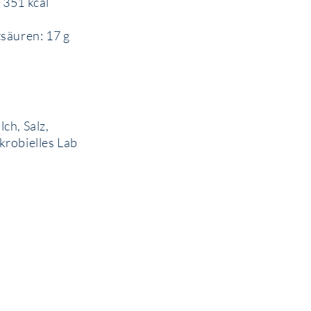
 351 kcal
tsäuren: 17 g
ch, Salz,
krobielles Lab