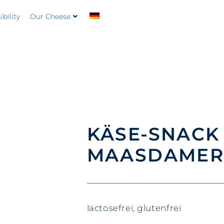
bility
Our Cheese
KÄSE-SNACK
MAASDAME
lactosefrei, glutenfrei