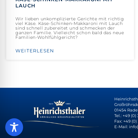
LAUCH
Wir lieben unkomplizierte Gerichte mit richtig
viel Käse. Käse-Schinken-Makkaroni mit Lauch
sind schnell zubereitet und schmecken der
ganzen Familie. Vielleicht schon bald das neue
Familien-Wohlfühlgericht?
WEITERLESEN
Heinrichst
Großröhrsdor
01454 Rade
Tel.: +49 (0)
Fax: +49 (0)
E-Mail: info