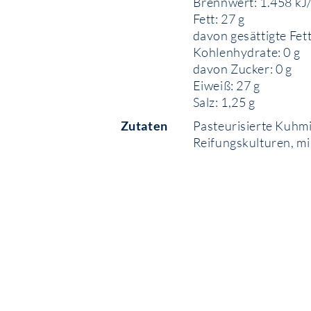
Brennwert: 1.458 kJ/
Fett: 27 g
davon gesättigte Fet
Kohlenhydrate: 0 g
davon Zucker: 0 g
Eiweiß: 27 g
Salz: 1,25 g
Zutaten
Pasteurisierte Kuhmil
Reifungskulturen, mi