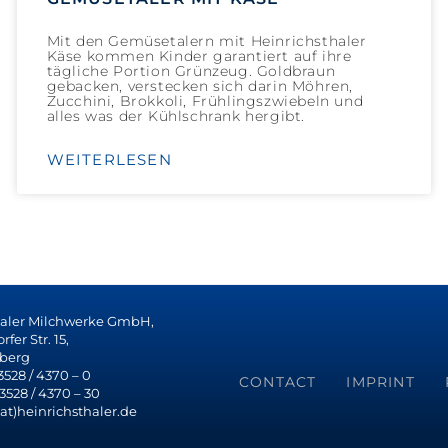
Mit den Gemüsetalern mit Heinrichsthaler
Käse kommen Kinder garantiert auf ihre
tägliche Portion Grünzeug. Goldbraun
gebacken, verstecken sich darin Möhren,
Zucchini, Brokkoli, Frühlingszwiebeln und
alles was der Kühlschrank hergibt.
WEITERLESEN
haler Milchwerke GmbH,
fer Str. 15,
berg
 3528 / 4370 – 0
CONTACT
IMPRINT
 3528 / 4370 – 30
(at)heinrichsthaler.de