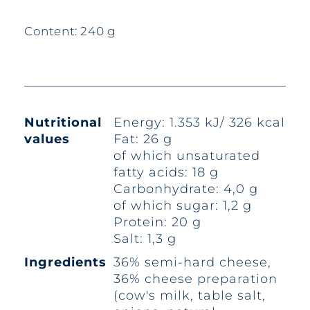
Content: 240 g
Nutritional
Energy: 1.353 kJ/ 326 kcal
values
Fat: 26 g
of which unsaturated
fatty acids: 18 g
Carbonhydrate: 4,0 g
of which sugar: 1,2 g
Protein: 20 g
Salt: 1,3 g
Ingredients
36% semi-hard cheese,
36% cheese preparation
(cow's milk, table salt,