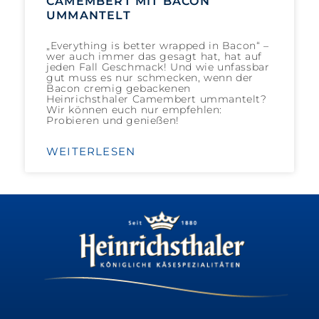
CAMEMBERT MIT BACON
UMMANTELT
„Everything is better wrapped in Bacon“ –
wer auch immer das gesagt hat, hat auf
jeden Fall Geschmack! Und wie unfassbar
gut muss es nur schmecken, wenn der
Bacon cremig gebackenen
Heinrichsthaler Camembert ummantelt?
Wir können euch nur empfehlen:
Probieren und genießen!
WEITERLESEN