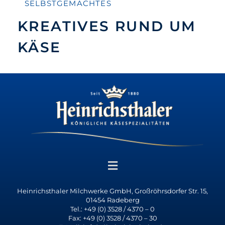
SELBSTGEMACHTES
KREATIVES RUND UM
KÄSE
Heinrichsthaler Milchwerke GmbH, Großröhrsdorfer Str. 15,
01454 Radeberg
Tel.: +49 (0) 3528 / 4370 – 0
Fax: +49 (0) 3528 / 4370 – 30