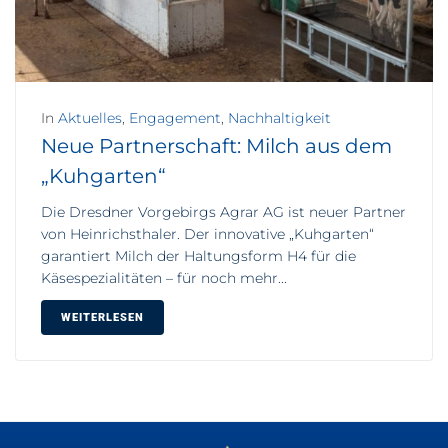
In
Aktuelles
,
Engagement
,
Nachhaltigkeit
Neue Partnerschaft: Milch aus dem
„Kuhgarten“
Die Dresdner Vorgebirgs Agrar AG ist neuer Partner
von Heinrichsthaler. Der innovative „Kuhgarten“
garantiert Milch der Haltungsform H4 für die
Käsespezialitäten – für noch mehr...
WEITERLESEN