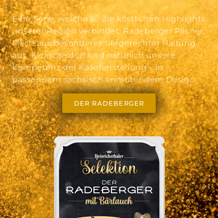
Eine Serie, welche all die köstlichen Highlights
unserer Region verbindet: Radeberger Pilsner,
Milch aus besonderes tiergerechter Haltung
aus Kleincarsdorf und natürlich unsere
Kompetenz der Käseherstellung – in
passendem sächsisch anmutendem Design.
DER RADEBERGER