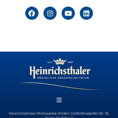
Heinrichsthaler Milchwerke GmbH, Großröhrsdorfer Str. 15,
01454 Radeberg