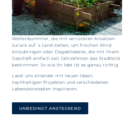
Weltenbummler, die mit verrückten Ansätzen
zurück auf´s Land ziehen, um frischen Wind
einzubringen oder Dagebliebene, die mit ihrem
Geschäft einfach seit Jahrzehnten das Stadtbild
bestimmen:
So wie ihr lebt ist es genau richtig.
Lasst uns einander mit neuen Ideen,
nachhaltigen Projekten und verschiedenen
Lebenskonzepten inspirieren.
UNBEDINGT ANSTECKEND