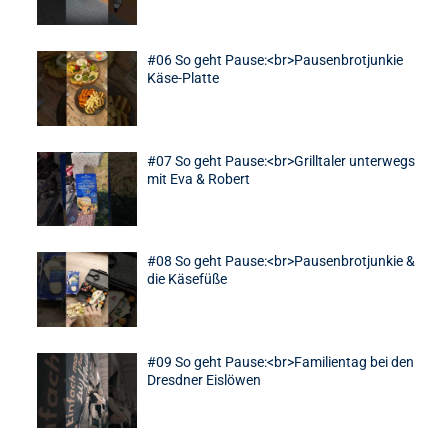
#06 So geht Pause:<br>Pausenbrotjunkie
Käse-Platte
6
#07 So geht Pause:<br>Grilltaler unterwegs
mit Eva & Robert
7
#08 So geht Pause:<br>Pausenbrotjunkie &
die Käsefüße
8
#09 So geht Pause:<br>Familientag bei den
Dresdner Eislöwen
9