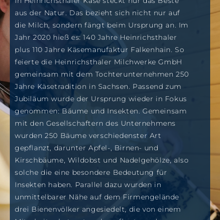
In Heinrichsthaler Käse steckt nur das Beste
aus der Natur. Das bezieht sich nicht nur auf
die Milch, sondern fängt beim Ursprung an. Im
Jahr 2020 hieß es: 140 Jahre Heinrichsthaler
plus 110 Jahre Käsemanufaktur Falkenhain. So
feierte die Heinrichsthaler Milchwerke GmbH
gemeinsam mit dem Tochterunternehmen 250
Jahre Käsetradition in Sachsen. Passend zum
Jubiläum wurde der Ursprung wieder in Fokus
genommen: Bäume und Insekten. Gemeinsam
mit den Gesellschaftern des Unternehmens
wurden 250 Bäume verschiedenster Art
gepflanzt, darunter Apfel-, Birnen- und
Kirschbäume, Wildobst und Nadelgehölze, also
solche die eine besondere Bedeutung für
Insekten haben. Parallel dazu wurden in
unmittelbarer Nähe auf dem Firmengelände
drei Bienenvölker angesiedelt, die von einem