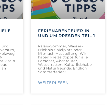
IELE
FERIENABENTEUER IN
UND UM DRESDEN TEIL 1
n und
Palais-Sommer, Wasser-
iversum,
Erlebnis-Spielplatz oder
 Holzweg
Mitmach-Ausstellung. Wir
f-
haben Freizeittipps für alle
ativ sein
Forscher, Abenteurer,
neue
Wasserratten, Kulturliebhaber
h an
und Naturfreunde. Endlich
Sommerferien!
WEITERLESEN