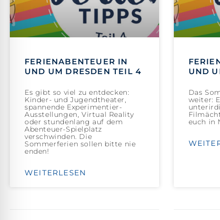
FERIENABENTEUER IN
FERIE
UND UM DRESDEN TEIL 4
UND U
Es gibt so viel zu entdecken:
Das Som
Kinder- und Jugendtheater,
weiter: 
spannende Experimentier-
unterird
Ausstellungen, Virtual Reality
Filmächt
oder stundenlang auf dem
euch in 
Abenteuer-Spielplatz
verschwinden. Die
WEITE
Sommerferien sollen bitte nie
enden!
WEITERLESEN