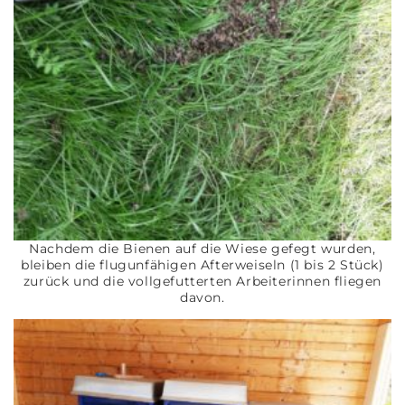
Nachdem die Bienen auf die Wiese gefegt wurden,
bleiben die flugunfähigen Afterweiseln (1 bis 2 Stück)
zurück und die vollgefutterten Arbeiterinnen fliegen
davon.