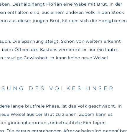
leben. Deshalb hängt Florian eine Wabe mit Brut, in der
pen enthalten sind, aus einem anderen Volk in den Stock
Denn aus dieser jungen Brut, können sich die Honigbienen
rsuch. Die Spannung steigt. Schon von weitem erkennt
h beim Öffnen des Kastens vernimmt er nur ein lautes
n traurige Gewissheit: er kann keine neue Weisel
ÖSUNG DES VOLKES UNSER
ene lange brutfreie Phase, ist das Volk geschwächt. In
neue Weisel aus der Brut zu ziehen. Zudem kann es
 Königinnenpheromons unbefruchtete Eier legen.
en. Die daraus entstehenden Afterweiseln sind gegenüber