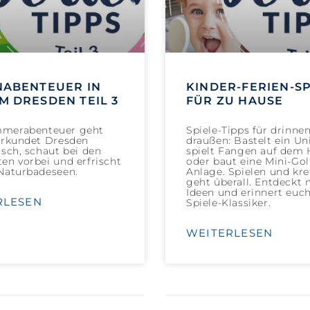
NABENTEUER IN
KINDER-FERIEN-SP
M DRESDEN TEIL 3
FÜR ZU HAUSE
merabenteuer geht
Spiele-Tipps für drinne
Erkundet Dresden
draußen: Bastelt ein Un
isch, schaut bei den
spielt Fangen auf dem
en vorbei und erfrischt
oder baut eine Mini-Gol
Naturbadeseen.
Anlage. Spielen und kre
geht überall. Entdeckt 
Ideen und erinnert euc
RLESEN
Spiele-Klassiker.
WEITERLESEN