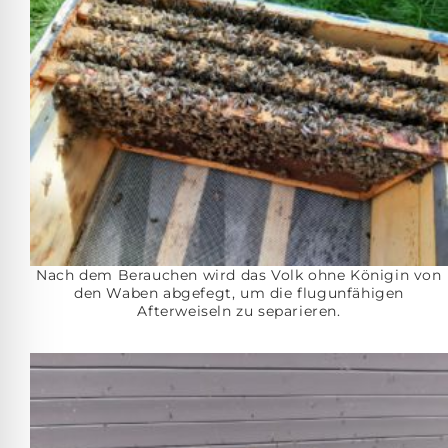
Nach dem Berauchen wird das Volk ohne Königin von
den Waben abgefegt, um die flugunfähigen
Afterweiseln zu separieren.