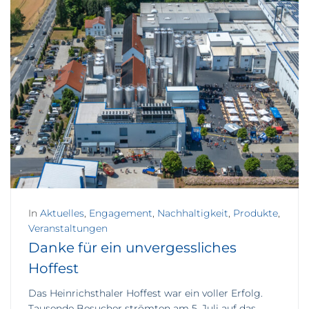
In
Aktuelles
,
Engagement
,
Nachhaltigkeit
,
Produkte
,
Veranstaltungen
Danke für ein unvergessliches
Hoffest
Das Heinrichsthaler Hoffest war ein voller Erfolg.
Tausende Besucher strömten am 5. Juli auf das