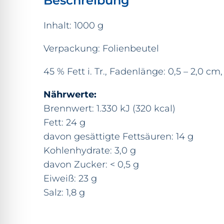
Beschreibung
Inhalt: 1000 g
Verpackung: Folienbeutel
45 % Fett i. Tr., Fadenlänge: 0,5 – 2,0 c
Nährwerte:
Brennwert: 1.330 kJ (320 kcal)
Fett: 24 g
davon gesättigte Fettsäuren: 14 g
Kohlenhydrate: 3,0 g
davon Zucker: < 0,5 g
Eiweiß: 23 g
Salz: 1,8 g