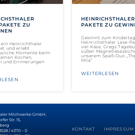
ICHSTHALER
HEINRICHSTHALER
PAKETE ZU
PAKETE ZU GEWI
NNEN
Gewinnt zum Kindertag
Heinrichsthaler Lese-P
ein Heinrichthaler
viel Käse, Gregs Tageb
et und erlebt
süßen Magnetlesezeich
ssliche Momente beim
unserem Spaß-Duo „Th
amen Kochen,
Mila“
n und Erinnerungen
.
WEITERLESEN
RLESEN
haler Milchwerke GmbH,
fer Str. 15,
berg
KONTAKT
IMPRESSUM
 3528 / 4370 – 0