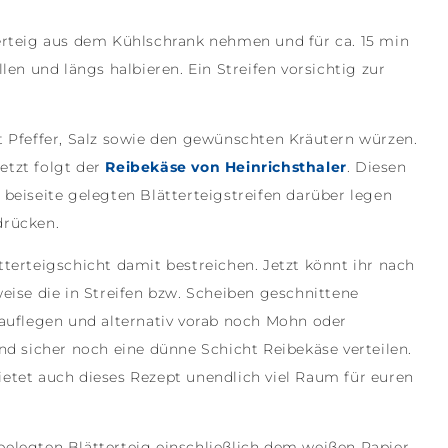
tterteig aus dem Kühlschrank nehmen und für ca. 15 min
n und längs halbieren. Ein Streifen vorsichtig zur
Pfeffer, Salz sowie den gewünschten Kräutern würzen.
etzt folgt der
Reibekäse von Heinrichsthaler
. Diesen
 beiseite gelegten Blätterteigstreifen darüber legen
drücken.
tterteigschicht damit bestreichen. Jetzt könnt ihr nach
weise die in Streifen bzw. Scheiben geschnittene
auflegen und alternativ vorab noch Mohn oder
d sicher noch eine dünne Schicht Reibekäse verteilen.
ietet auch dieses Rezept unendlich viel Raum für euren
 belegten Blätterteig einschließlich dem weißen Papier