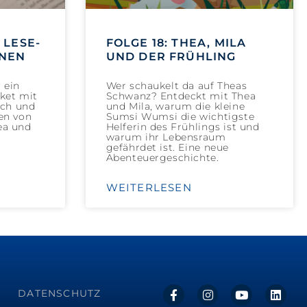
 LESE-
FOLGE 18: THEA, MILA
NNEN
UND DER FRÜHLING
 ein
Wer schaukelt da auf Theas
aket mit
Schwanz? Entdeckt mit Thea
uch und
und Mila, warum die kleine
en von
Sumsi Wumsi die wichtigste
ea und
Helferin des Frühlings ist und
warum ihr Lebensraum
gefährdet ist. Eine neue
Abenteuergeschichte.
WEITERLESEN
DATENSCHUTZ