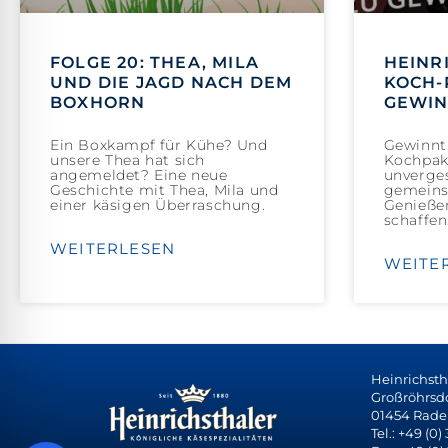
FOLGE 20: THEA, MILA
HEINR
UND DIE JAGD NACH DEM
KOCH-
BOXHORN
GEWI
Ein Boxkampf für Kühe? Und
Gewinnt 
unsere Thea hat sich
Kochpak
angemeldet? Eine neue
unverge
Geschichte mit Thea, Mila und
gemeins
einer käsigen Überraschung.
Genieße
schaffen
WEITERLESEN
WEITE
Heinrichst
Großröhrsdor
01454 Rade
Tel.: +49 (0)