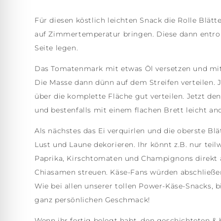
Für diesen köstlich leichten Snack die Rolle Blä
auf Zimmertemperatur bringen. Diese dann entrolle
Seite legen.
Das Tomatenmark mit etwas Öl versetzen und mit 
Die Masse dann dünn auf dem Streifen verteilen. J
über die komplette Fläche gut verteilen. Jetzt den
und bestenfalls mit einem flachen Brett leicht an
Als nächstes das Ei verquirlen und die oberste Blä
Lust und Laune dekorieren. Ihr könnt z.B. nur teil
Paprika, Kirschtomaten und Champignons direkt 
Chiasamen streuen. Käse-Fans würden abschließen
Wie bei allen unserer tollen Power-Käse-Snacks, b
ganz persönlichen Geschmack!
Wenn ihr fertig belegt habt, den geschichteten &