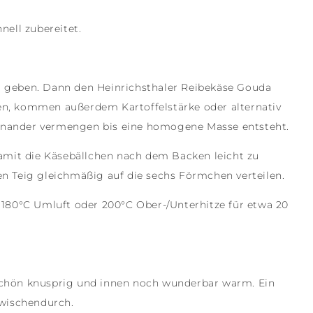
nell zubereitet.
xer geben. Dann den Heinrichsthaler Reibekäse Gouda
n, kommen außerdem Kartoffelstärke oder alternativ
teinander vermengen bis eine homogene Masse entsteht.
damit die Käsebällchen nach dem Backen leicht zu
n Teig gleichmäßig auf die sechs Förmchen verteilen.
i
180°C Umluft oder 200°C Ober-/Unterhitze
für etwa 20
chön knusprig und innen noch wunderbar warm. Ein
zwischendurch.