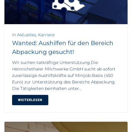
In
Aktuelles
,
Karriere
Wanted: Aushilfen für den Bereich
Abpackung gesucht!
Wir suchen tatkräftige Unterstützung.Die
Heinrichsthaler Milchwerke GmbH sucht ab sofort
zuverlässige Aushilfskräfte auf Minijob-Basis (450
Euro) zur Unterstützung des Bereichs Abpackung.
Die Tätigkeiten beinhalten unter...
WEITERLESEN