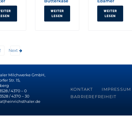
ter
Butterkäse
Edamer
EITER
WEITER
WEITER
LESEN
LESEN
LESEN
2
Next
haler Milchwerke GmbH,
fer Str. 15,
berg
KONTAKT
IMPRESSUM
 3528 / 4370 – 0
 3528 / 4370 – 30
BARRIEREFREIHEIT
(at)heinrichsthaler.de