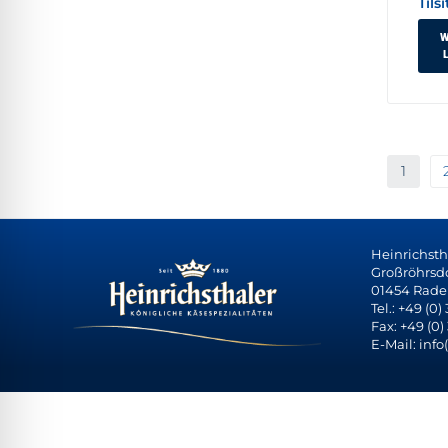
Tilsi
W
1
Heinrichst
Großröhrsdor
01454 Rade
Tel.: +49 (0)
Fax: +49 (0)
E-Mail: info