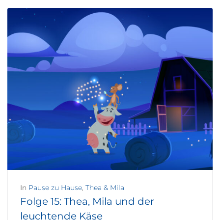
In
Pause zu Hause
,
Thea & Mila
Folge 15: Thea, Mila und der
leuchtende Käse