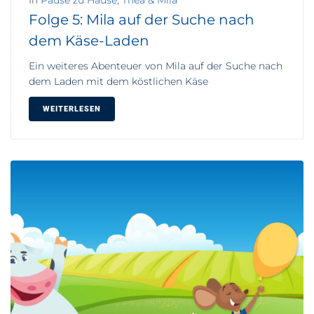
In
Pause zu Hause
,
Thea & Mila
Folge 5: Mila auf der Suche nach
dem Käse-Laden
Ein weiteres Abenteuer von Mila auf der Suche nach
dem Laden mit dem köstlichen Käse
WEITERLESEN