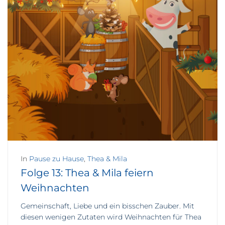
In
Pause zu Hause
,
Thea & Mila
Folge 13: Thea & Mila feiern
Weihnachten
Gemeinschaft, Liebe und ein bisschen Zauber. Mit
diesen wenigen Zutaten wird Weihnachten für Thea