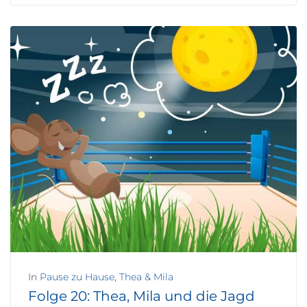
In
Pause zu Hause
,
Thea & Mila
Folge 20: Thea, Mila und die Jagd