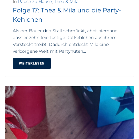
In
Pause zu Hause
,
Thea & Mila
Folge 17: Thea & Mila und die Party-
Kehlchen
Als der Bauer den Stall schmückt, ahnt niemand,
dass er zehn feierlustige Rotkehlchen aus ihrem
Versteckt treibt. Dadurch entdeckt Mila eine
verborgene Welt mit Partyhüten...
WEITERLESEN