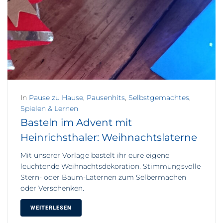
In
Pause zu Hause
,
Pausenhits
,
Selbstgemachtes
,
Spielen & Lernen
Basteln im Advent mit
Heinrichsthaler: Weihnachtslaterne
Mit unserer Vorlage bastelt ihr eure eigene
leuchtende Weihnachtsdekoration. Stimmungsvolle
Stern- oder Baum-Laternen zum Selbermachen
oder Verschenken.
WEITERLESEN