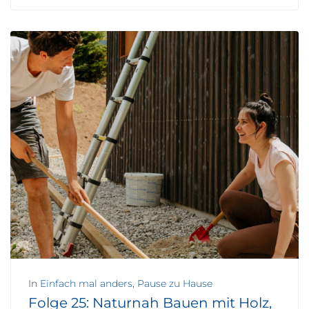
In
Einfach mal anders
,
Pause zu Hause
Folge 25: Naturnah Bauen mit Holz,