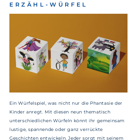
ERZÄHL-WÜRFEL
Ein Würfelspiel, was nicht nur die Phantasie der
Kinder anregt. Mit diesen neun thematisch
unterschiedlichen Würfeln könnt ihr gemeinsam
lustige, spannende oder ganz verrückte
Geschichten entwickeln. Jeder sorgt mit seinem