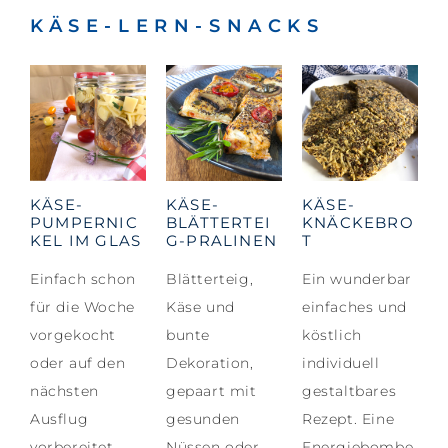
KÄSE-LERN-SNACKS
KÄSE-
KÄSE-
KÄSE-
PUMPERNIC
BLÄTTERTEI
KNÄCKEBRO
KEL IM GLAS
G-PRALINEN
T
Einfach schon
Blätterteig,
Ein wunderbar
für die Woche
Käse und
einfaches und
vorgekocht
bunte
köstlich
oder auf den
Dekoration,
individuell
nächsten
gepaart mit
gestaltbares
Ausflug
gesunden
Rezept. Eine
vorbereitet.
Nüssen oder
Energiebombe