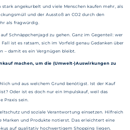
stark angekurbelt und viele Menschen kaufen mehr, als
rpackungsmüll und der Ausstoß an CO2 durch den
hr als fragwürdig.
y“ auf Schnäppchenjagd zu gehen. Ganz im Gegenteil: wer
m Fall ist es ratsam, sich im Vorfeld genau Gedanken über
n – damit es ein Vergnügen bleibt.
inkauf machen, um die (Umwelt-)Auswirkungen zu
hlich und aus welchem Grund benötigst. Ist der Kauf
 ist? Oder ist es doch nur ein Impulskauf, weil das
 Praxis sein.
ltschutz und soziale Verantwortung einsetzen. Hilfreich
ge Marken und Produkte notierst. Das erleichtert eine
okus auf qualitativ hochwertigem Shopping liegen,