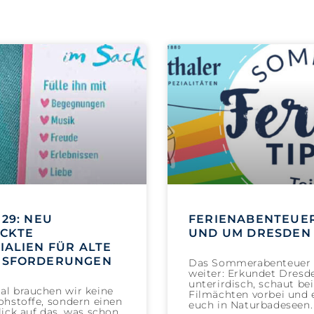
29: NEU
FERIENABENTEUER
CKTE
UND UM DRESDEN 
IALIEN FÜR ALTE
USFORDERUNGEN
Das Sommerabenteuer 
weiter: Erkundet Dresd
unterirdisch, schaut be
l brauchen wir keine
Filmächten vorbei und e
hstoffe, sondern einen
euch in Naturbadeseen.
ick auf das, was schon