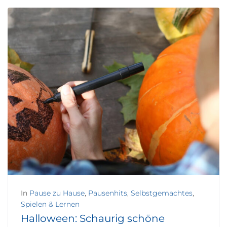
In
Pause zu Hause
,
Pausenhits
,
Selbstgemachtes
,
Spielen & Lernen
Halloween: Schaurig schöne