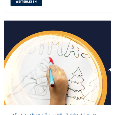
WEITERLESEN
In
Pause zu Hause
,
Pausenhits
,
Spielen & Lernen