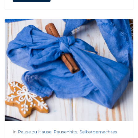
In
Pause zu Hause
,
Pausenhits
,
Selbstgemachtes