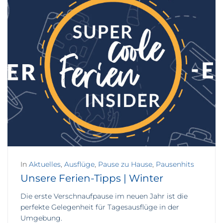
In
Aktuelles
,
Ausflüge
,
Pause zu Hause
,
Pausenhits
Unsere Ferien-Tipps | Winter
Die erste Verschnaufpause im neuen Jahr ist die
perfekte Gelegenheit für Tagesausflüge in der
Umgebung.