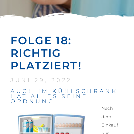
FOLGE 18:
RICHTIG
PLATZIERT!
JUNI 29, 2022
AUCH IM KÜHLSCHRANK
HAT ALLES SEINE
ORDNUNG
Nach
dem
Einkauf
nur