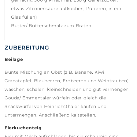
gemacht: 500 g Pflaumen, 250 g Gelierzucker,
etwas Zitronensäure aufkochen, Pürieren, in ein
Glas füllen)
Butter/ Butterschmalz zum Braten
ZUBEREITUNG
Beilage
Bunte Mischung an Obst (z.B. Banane, Kiwi,
Granatapfel, Blaubeeren, Erdbeeren und Weintrauben)
waschen, schälen, kleinschneiden und gut vermengen
Gouda/ Emmentaler würfeln oder gleich die
Snackwürfel von Heinrichsthaler kaufen und
untermengen. Anschließend kaltstellen.
Eierkuchenteig
Eier mit Milch aufschlagen, bis sie schaumig sind.