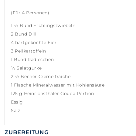
(Für 4 Personen)
1 ½ Bund Frühlingszwiebeln
2 Bund Dill
4 hartgekochte Eier
3 Pellkartoffeln
1 Bund Radieschen
½ Salatgurke
2 ½ Becher Crème fraîche
1 Flasche Mineralwasser mit Kohlensäure
125 g Heinrichsthaler Gouda Portion
Essig
Salz
ZUBEREITUNG