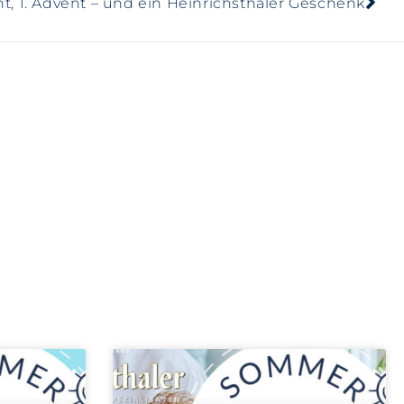
nt, 1. Advent – und ein Heinrichsthaler Geschenk