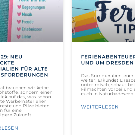
29: NEU
FERIENABENTEUER
CKTE
UND UM DRESDEN 
IALIEN FÜR ALTE
USFORDERUNGEN
Das Sommerabenteuer 
weiter: Erkundet Dresd
unterirdisch, schaut be
l brauchen wir keine
Filmächten vorbei und e
hstoffe, sondern einen
euch in Naturbadeseen.
ick auf das, was schon
Alte Werbematerialien,
reste und Pilze bieten
WEITERLESEN
 für eine
igere Zukunft.
RLESEN