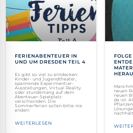
FERIENABENTEUER IN
FOLGE 
UND UM DRESDEN TEIL 4
ENTDE
MATER
HERA
Es gibt so viel zu entdecken:
Kinder- und Jugendtheater,
spannende Experimentier-
Manchma
Ausstellungen, Virtual Reality
neuen Ro
oder stundenlang auf dem
neuen Bl
Abenteuer-Spielplatz
da ist. 
verschwinden. Die
Pflanzen
Sommerferien sollen bitte nie
Lösungen
enden!
nachhalt
WEITERLESEN
WEITE