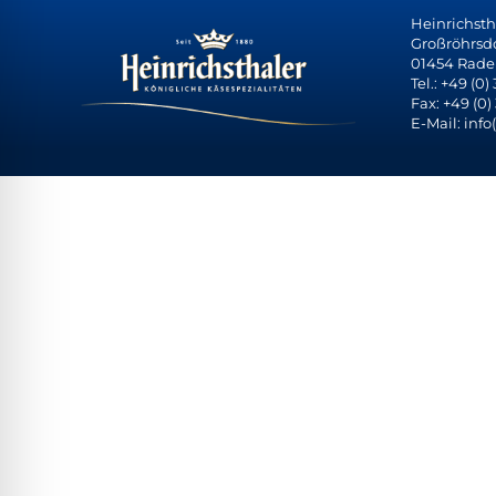
Heinrichst
Großröhrsdor
01454 Rade
Tel.: +49 (0)
Fax: +49 (0)
E-Mail: info