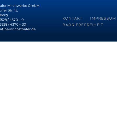
haler Milchwerke GmbH,
fer Str. 15,
berg
KONTAKT
IMPRESSUM
 3528 / 4370 – 0
 3528 / 4370 – 30
BARRIEREFREIHEIT
(at)heinrichsthaler.de