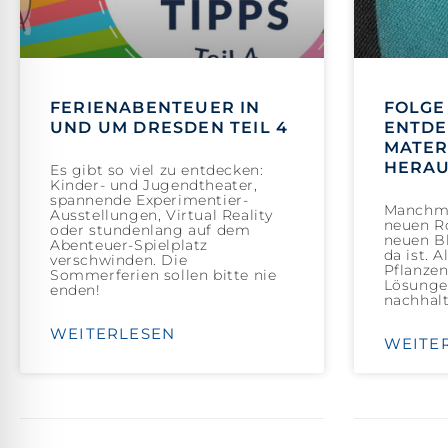
FERIENABENTEUER IN
FOLGE 
UND UM DRESDEN TEIL 4
ENTDE
MATER
HERA
Es gibt so viel zu entdecken:
Kinder- und Jugendtheater,
spannende Experimentier-
Manchma
Ausstellungen, Virtual Reality
neuen Ro
oder stundenlang auf dem
neuen Bl
Abenteuer-Spielplatz
da ist. 
verschwinden. Die
Pflanzen
Sommerferien sollen bitte nie
Lösungen
enden!
nachhalt
WEITERLESEN
WEITE