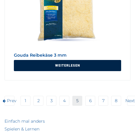
Gouda Reibekäse 3 mm
WEITERLESEN
Prev
1
2
3
4
5
6
7
8
Next
Einfach mal anders
Spielen & Lernen