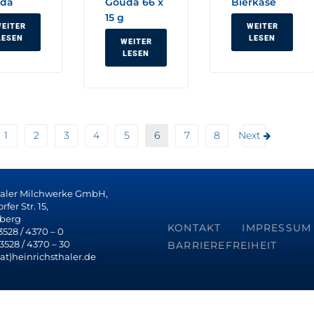
da
Gouda 66 x
Bierkäse
15 g
EITER
WEITER
LESEN
LESEN
WEITER
LESEN
1
2
3
4
5
6
7
8
Next
haler Milchwerke GmbH,
fer Str. 15,
berg
KONTAKT
IMPRESSUM
 3528 / 4370 – 0
 3528 / 4370 – 30
BARRIEREFREIHEIT
(at)heinrichsthaler.de