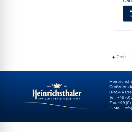
Gou
W
Prev
Heinrichst
Großröhrsdor
01454 Rade
Tel.: +49 (0)
Fax: +49 (0)
E-Mail: info