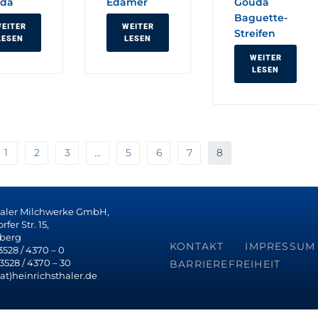
da
Edamer
Gouda
Baguette-
EITER
WEITER
Streifen
LESEN
LESEN
WEITER
LESEN
1
2
3
…
5
6
7
8
haler Milchwerke GmbH,
fer Str. 15,
berg
KONTAKT
IMPRESSUM
 3528 / 4370 – 0
 3528 / 4370 – 30
BARRIEREFREIHEIT
(at)heinrichsthaler.de