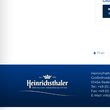
Gou
W
Prev
Heinrichst
Großröhrsdor
01454 Rade
Tel.: +49 (0)
Fax: +49 (0)
E-Mail: info