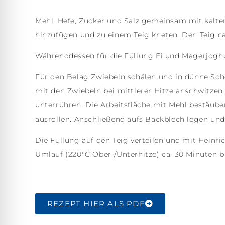
Mehl, Hefe, Zucker und Salz gemeinsam mit kalte
hinzufügen und zu einem Teig kneten. Den Teig ca
Währenddessen für die Füllung Ei und Magerjoghu
Für den Belag Zwiebeln schälen und in dünne Sc
mit den Zwiebeln bei mittlerer Hitze anschwitze
unterrühren. Die Arbeitsfläche mit Mehl bestäube
ausrollen. Anschließend aufs Backblech legen un
Die Füllung auf den Teig verteilen und mit Heinr
Umlauf (220°C Ober-/Unterhitze) ca. 30 Minuten b
REZEPT HIER ALS PDF