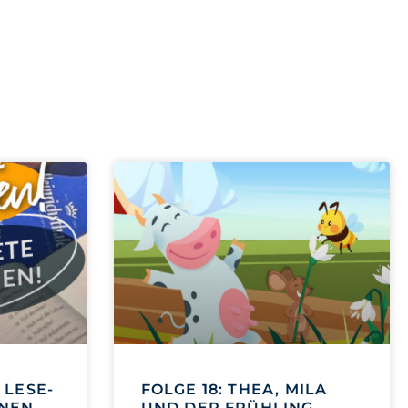
 LESE-
FOLGE 18: THEA, MILA
NNEN
UND DER FRÜHLING