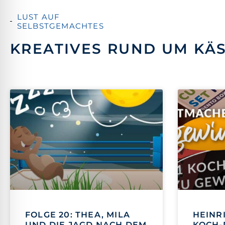
LUST AUF
SELBSTGEMACHTES
KREATIVES RUND UM KÄ
FOLGE 20: THEA, MILA
HEINR
UND DIE JAGD NACH DEM
KOCH-