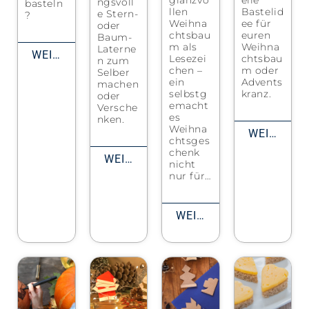
ngsvoll
basteln
llen
Bastelid
e Stern-
?
Weihna
ee für
oder
chtsbau
euren
Baum-
m als
Weihna
Laterne
WEITERLESEN
Lesezei
chtsbau
n zum
chen –
m oder
Selber
ein
Advents
machen
selbstg
kranz.
oder
emacht
Versche
es
nken.
Weihna
WEITERLESEN
chtsges
chenk
WEITERLESEN
nicht
nur für…
WEITERLESEN