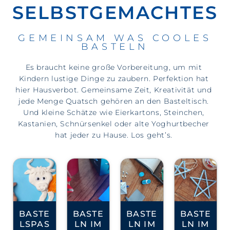
SELBSTGEMACHTES
GEMEINSAM WAS COOLES
BASTELN
Es braucht keine große Vorbereitung, um mit
Kindern lustige Dinge zu zaubern. Perfektion hat
hier Hausverbot. Gemeinsame Zeit, Kreativität und
jede Menge Quatsch gehören an den Basteltisch.
Und kleine Schätze wie Eierkartons, Steinchen,
Kastanien, Schnürsenkel oder alte Yoghurtbecher
hat jeder zu Hause. Los geht’s.
BASTE
BASTE
BASTE
BASTE
LSPASS
LN IM
LN IM
LN IM