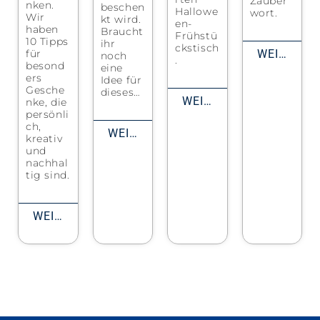
Zauber
nken.
beschen
Hallowe
wort.
Wir
kt wird.
en-
haben
Braucht
Frühstü
10 Tipps
ihr
ckstisch
für
WEITERLESEN
noch
.
besond
eine
ers
Idee für
Gesche
dieses…
WEITERLESEN
nke, die
persönli
ch,
WEITERLESEN
kreativ
und
nachhal
tig sind.
WEITERLESEN