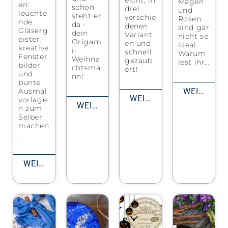
eicht, in
Magen
en:
schon
drei
und
leuchte
steht er
verschie
Rosen
nde
da -
denen
sind gar
Gläserg
dein
Variant
nicht so
eister,
Origam
en und
ideal.
kreative
i-
schnell
Warum
Fenster
Weihna
gezaub
lest ihr…
bilder
chtsma
ert!
und
nn!
bunte
Ausmal
WEITERLESEN
WEITERLESEN
vorlage
WEITERLESEN
n zum
Selber
machen
.
WEITERLESEN