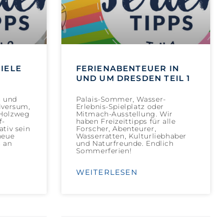
IELE
FERIENABENTEUER IN
UND UM DRESDEN TEIL 1
n und
Palais-Sommer, Wasser-
iversum,
Erlebnis-Spielplatz oder
 Holzweg
Mitmach-Ausstellung. Wir
f-
haben Freizeittipps für alle
ativ sein
Forscher, Abenteurer,
neue
Wasserratten, Kulturliebhaber
h an
und Naturfreunde. Endlich
Sommerferien!
WEITERLESEN