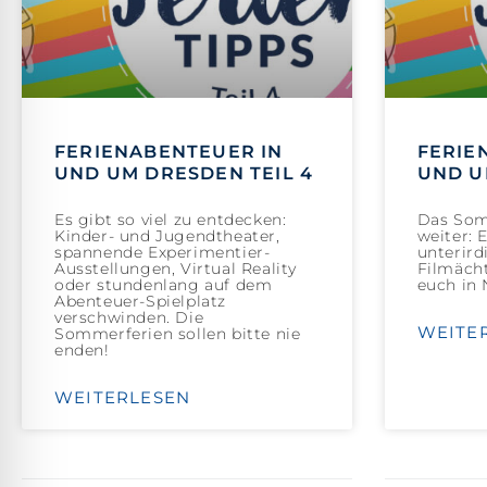
FERIENABENTEUER IN
FERIE
UND UM DRESDEN TEIL 4
UND U
Es gibt so viel zu entdecken:
Das Som
Kinder- und Jugendtheater,
weiter: 
spannende Experimentier-
unterird
Ausstellungen, Virtual Reality
Filmächt
oder stundenlang auf dem
euch in 
Abenteuer-Spielplatz
verschwinden. Die
WEITE
Sommerferien sollen bitte nie
enden!
WEITERLESEN