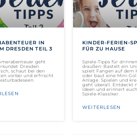
NABENTEUER IN
KINDER-FERIEN-SP
M DRESDEN TEIL 3
FÜR ZU HAUSE
merabenteuer geht
Spiele-Tipps für drinne
Erkundet Dresden
draußen: Bastelt ein Un
isch, schaut bei den
spielt Fangen auf dem
en vorbei und erfrischt
oder baut eine Mini-Gol
Naturbadeseen.
Anlage. Spielen und kre
geht überall. Entdeckt 
Ideen und erinnert euc
RLESEN
Spiele-Klassiker.
WEITERLESEN