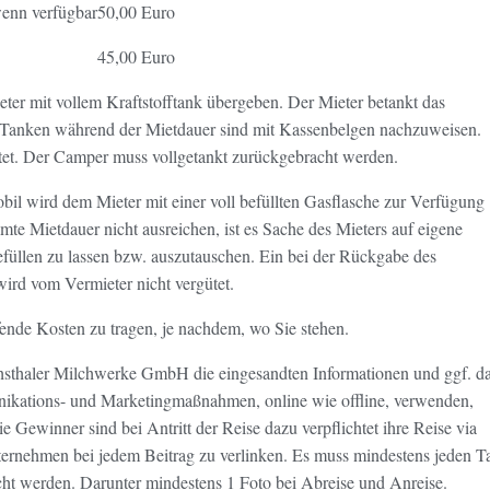
wenn verfügbar
50,00 Euro
45,00 Euro
ter mit vollem Kraftstofftank übergeben. Der Mieter betankt das
 Tanken während der Mietdauer sind mit Kassenbelgen nachzuweisen.
ttet. Der Camper muss vollgetankt zurückgebracht werden.
l wird dem Mieter mit einer voll befüllten Gasflasche zur Verfügung
samte Mietdauer nicht ausreichen, ist es Sache des Mieters auf eigene
füllen zu lassen bzw. auszutauschen. Ein bei der Rückgabe des
rd vom Vermieter nicht vergütet.
fende Kosten zu tragen, je nachdem, wo Sie stehen.
chsthaler Milchwerke GmbH die eingesandten Informationen und ggf. d
nikations- und Marketingmaßnahmen, online wie offline, verwenden,
ie Gewinner sind bei Antritt der Reise dazu verpflichtet ihre Reise via
nternehmen bei jedem Beitrag zu verlinken. Es muss mindestens jeden T
icht werden. Darunter mindestens 1 Foto bei Abreise und Anreise.