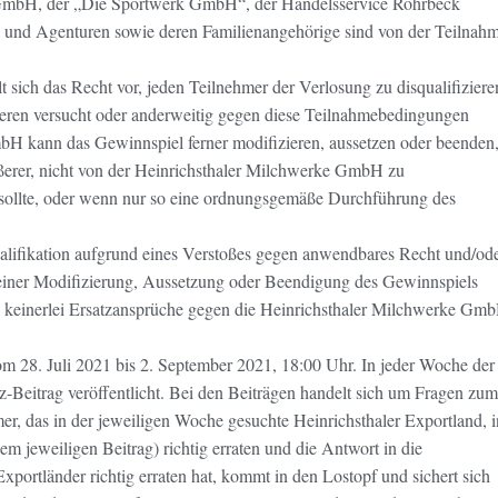
e GmbH, der „Die Sportwerk GmbH“, der Handelsservice Rohrbeck
n und Agenturen sowie deren Familienangehörige sind von der Teilnah
sich das Recht vor, jeden Teilnehmer der Verlosung zu disqualifiziere
ieren versucht oder anderweitig gegen diese Teilnahmebedingungen
bH kann das Gewinnspiel ferner modifizieren, aussetzen oder beenden
ßerer, nicht von der Heinrichsthaler Milchwerke GmbH zu
 sollte, oder wenn nur so eine ordnungsgemäße Durchführung des
alifikation aufgrund eines Verstoßes gegen anwendbares Recht und/od
einer Modifizierung, Aussetzung oder Beendigung des Gewinnspiels
 keinerlei Ersatzansprüche gegen die Heinrichsthaler Milchwerke Gm
om 28. Juli 2021 bis 2. September 2021, 18:00 Uhr. In jeder Woche der
-Beitrag veröffentlicht.
Bei den Beiträgen handelt sich um Fragen zum
r, das in der jeweiligen Woche gesuchte Heinrichsthaler Exportland, i
m jeweiligen Beitrag) richtig erraten und die Antwort in die
xportländer richtig erraten hat, kommt in den Lostopf und sichert sich