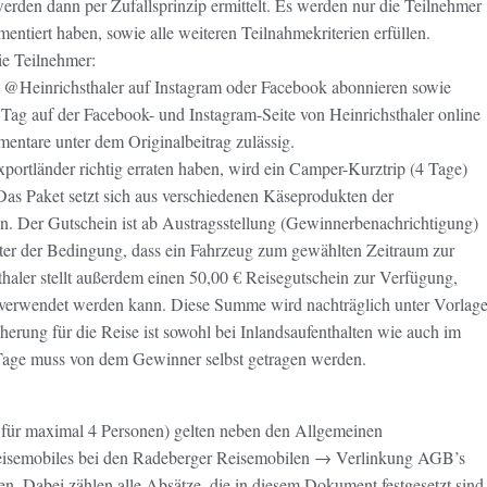
rden dann per Zufallsprinzip ermittelt. Es werden nur die Teilnehmer
entiert haben, sowie alle weiteren Teilnahmekriterien erfüllen.
e Teilnehmer:
 @Heinrichsthaler auf Instagram oder Facebook abonnieren sowie
n Tag auf der Facebook- und Instagram-Seite von Heinrichsthaler online
entare unter dem Originalbeitrag zulässig.
xportländer richtig erraten haben, wird ein Camper-Kurztrip (4 Tage)
 Das Paket setzt sich aus verschiedenen Käseprodukten der
 Der Gutschein ist ab Austragsstellung (Gewinnerbenachrichtigung)
unter der Bedingung, dass ein Fahrzeug zum gewählten Zeitraum zur
thaler stellt außerdem einen 50,00 € Reisegutschein zur Verfügung,
verwendet werden kann. Diese Summe wird nachträglich unter Vorlag
herung für die Reise ist sowohl bei Inlandsaufenthalten wie auch im
r Tage muss von dem Gewinner selbst getragen werden.
 für maximal 4 Personen) gelten neben den Allgemeinen
eisemobiles bei den Radeberger Reisemobilen
→
Verlinkung AGB’s
n. Dabei zählen alle Absätze, die in diesem Dokument festgesetzt sind