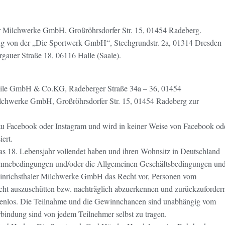
aler Milchwerke GmbH, Großröhrsdorfer Str. 15, 01454 Radeberg.
ung von der „Die Sportwerk GmbH“, Stechgrundstr. 2a, 01314 Dresden
auer Straße 18, 06116 Halle (Saale).
bile GmbH & Co.KG, Radeberger Straße 34a – 36, 01454
ilchwerke GmbH, Großröhrsdorfer Str. 15, 01454 Radeberg zur
zu Facebook oder Instagram und wird in keiner Weise von Facebook od
iert.
das 18. Lebensjahr vollendet haben und ihren Wohnsitz in Deutschland
nahmebedingungen und/oder die Allgemeinen Geschäftsbedingungen un
einrichsthaler Milchwerke GmbH das Recht vor, Personen vom
ht auszuschütten bzw. nachträglich abzuerkennen und zurückzuforder
tenlos. Die Teilnahme und die Gewinnchancen sind unabhängig vom
bindung sind von jedem Teilnehmer selbst zu tragen.