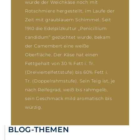
wurde der Weichkäse noch mit
Rotschmiere hergestellt, im Laufe der
Zeit mit graublauem Schimmel. Seit
1910 die Edelpilzkultur „Penicillium
candidum“ gezüchtet wurde, bekam
der Camembert eine weiße
Oberfläche. Der Käse hat einen
Fettgehalt von 30 % Fett i. Tr.
(Dreiviertelfettstufe) bis 60% Fett i.
Tr. (Doppelrahmstufe). Sein Teig ist, je
nach Reifegrad, weiß bis rahmgelb,
sein Geschmack mild aromatisch bis
würzig.
BLOG-THEMEN