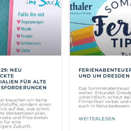
29: NEU
FERIENABENTEUER
CKTE
UND UM DRESDEN 
IALIEN FÜR ALTE
USFORDERUNGEN
Das Sommerabenteuer 
weiter: Erkundet Dresd
unterirdisch, schaut be
l brauchen wir keine
Filmächten vorbei und e
hstoffe, sondern einen
euch in Naturbadeseen.
ick auf das, was schon
Alte Werbematerialien,
reste und Pilze bieten
WEITERLESEN
 für eine
igere Zukunft.