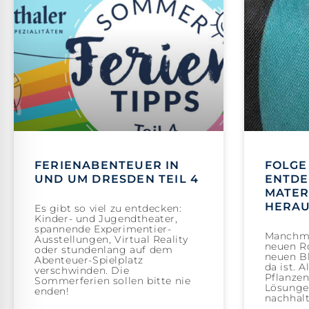
FERIENABENTEUER IN
FOLGE 
UND UM DRESDEN TEIL 4
ENTDE
MATER
HERA
Es gibt so viel zu entdecken:
Kinder- und Jugendtheater,
spannende Experimentier-
Manchma
Ausstellungen, Virtual Reality
neuen Ro
oder stundenlang auf dem
neuen Bl
Abenteuer-Spielplatz
da ist. 
verschwinden. Die
Pflanzen
Sommerferien sollen bitte nie
Lösungen
enden!
nachhalt