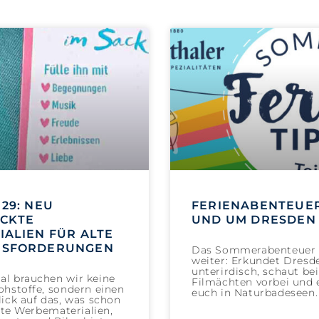
29: NEU
FERIENABENTEUER
CKTE
UND UM DRESDEN 
IALIEN FÜR ALTE
USFORDERUNGEN
Das Sommerabenteuer 
weiter: Erkundet Dresd
unterirdisch, schaut be
l brauchen wir keine
Filmächten vorbei und e
hstoffe, sondern einen
euch in Naturbadeseen.
ick auf das, was schon
Alte Werbematerialien,